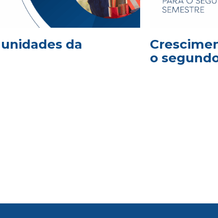
2 unidades da
Crescimen
o segund