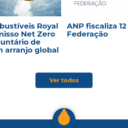
bustíveis Royal
ANP fiscaliza 1
isso Net Zero
Federação
luntário de
 arranjo global
Ver todos