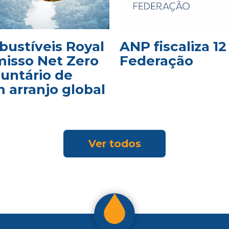
bustíveis Royal
ANP fiscaliza 1
isso Net Zero
Federação
luntário de
 arranjo global
Ver todos