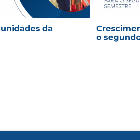
2 unidades da
Crescimen
o segund