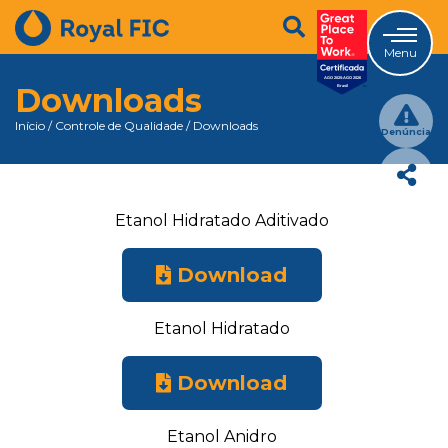
Menu
Downloads
Início
/
Controle de Qualidade
/
Downloads
Denúncia
Etanol Hidratado Aditivado
Download
Etanol Hidratado
Download
Etanol Anidro