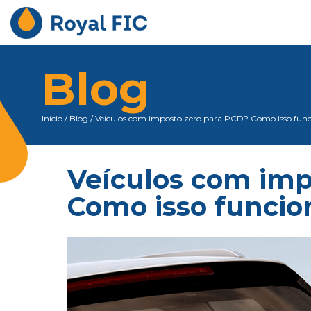
Blog
Início
/
Blog
/
Veículos com imposto zero para PCD? Como isso fun
Veículos com imp
Como isso funcio