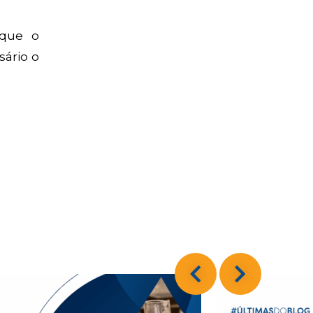
 que o
sário o