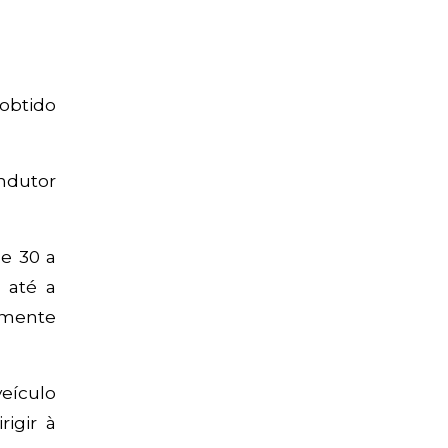
 obtido
ndutor
de 30 a
 até a
amente
veículo
igir à