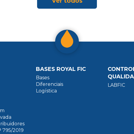
Ver todos
BASES ROYAL FIC
CONTRO
QUALID
Bases
Diferenciais
LABFIC
Logística
um
ivada
tribuidores
 795/2019