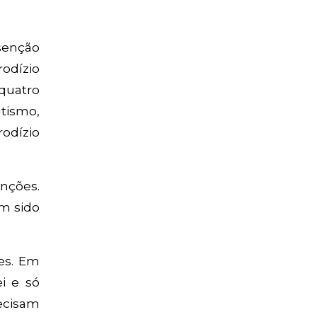
senção
rodízio
quatro
tismo,
rodízio
nções.
m sido
tes. Em
i e só
ecisam