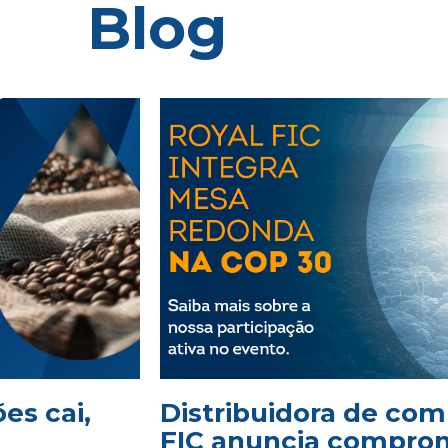
Blog
es cai,
Distribuidora de com
FIC anuncia comprom