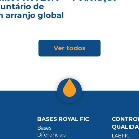
luntário de
 arranjo global
Ver todos
BASES ROYAL FIC
CONTRO
QUALID
Bases
Diferenciais
LABFIC