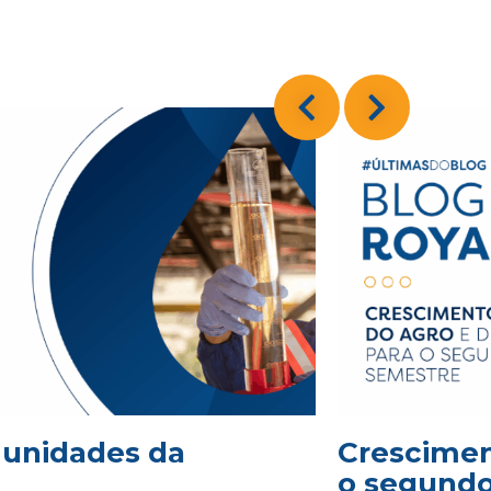
2 unidades da
Crescimen
o segund