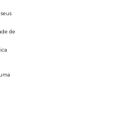
 seus
dade de
ica
 uma