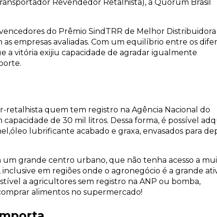
ansportador Revendedor Retalhista), a Quorum Brasil
 vencedores do Prêmio SindTRR de Melhor Distribuidora
 as empresas avaliadas. Com um equilíbrio entre os dife
ue a vitória exijiu capacidade de agradar igualmente
porte.
-retalhista quem tem registro na Agência Nacional do
acidade de 30 mil litros. Dessa forma, é possível adqu
l,óleo lubrificante acabado e graxa, envasados para de
m um grande centro urbano, que não tenha acesso a mui
, inclusive em regiões onde o agronegócio é a grande ati
ível a agricultores sem registro na ANP ou bomba,
 comprar alimentos no supermercado!
importa