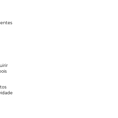
rentes
irir
pois
tos
vidade