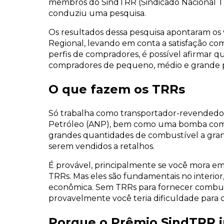
membros do SindTRR (Sindicado Nacional Tr
conduziu uma pesquisa.
Os resultados dessa pesquisa apontaram os
Regional, levando em conta a satisfação com
perfis de compradores, é possível afirmar q
compradores de pequeno, médio e grande 
O que fazem os TRRs
Só trabalha como transportador-revendedor
Petróleo (ANP), bem como uma bomba com cap
grandes quantidades de combustível a grane
serem vendidos a retalhos.
É provável, principalmente se você mora e
TRRs. Mas eles são fundamentais no interior
econômica. Sem TRRs para fornecer combust
provavelmente você teria dificuldade para
Porque o Prêmio SindTRR 