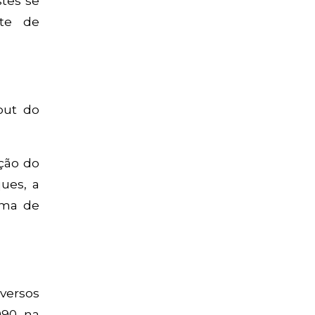
stes se
te de
out do
ação do
ues, a
rma de
versos
990, na