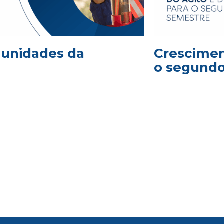
2 unidades da
Crescimen
o segund