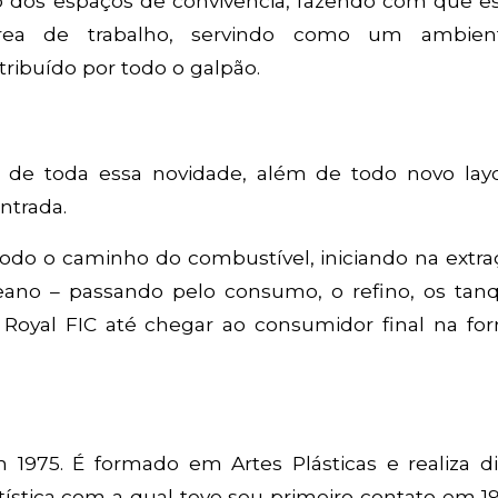
ão dos espaços de convivência, fazendo com que e
ea de trabalho, servindo como um ambien
ribuído por todo o galpão.
o de toda essa novidade, além de todo novo lay
entrada.
 todo o caminho do combustível, iniciando na extr
ano – passando pelo consumo, o refino, os tanq
Royal FIC até chegar ao consumidor final na fo
 1975. É formado em Artes Plásticas e realiza di
tística com a qual teve seu primeiro contato em 1