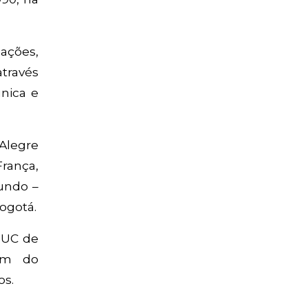
ações,
através
única e
 Alegre
França,
undo –
ogotá.
 PUC de
lém do
os.