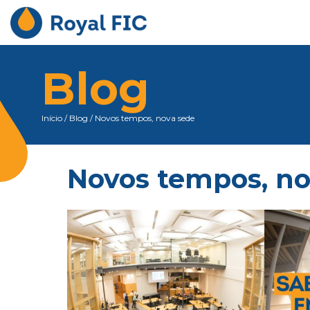
Blog
Início
/
Blog
/
Novos tempos, nova sede
Novos tempos, no