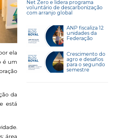
Net Zero e lidera programa
voluntário de descarbonização
com arranjo global
ANP fiscaliza 12
unidades da
Federação
por ela
Crescimento do
agro e desafios
o é um
para o segundo
semestre
oração
ção da
ue está
idade.
; área