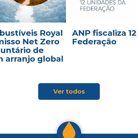
bustíveis Royal
ANP fiscaliza 1
isso Net Zero
Federação
luntário de
 arranjo global
Ver todos