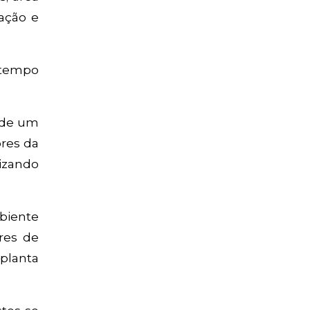
ação e
 tempo
s de um
ores da
nizando
biente
res de
 planta