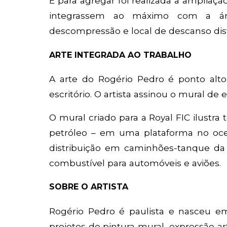
E para agregar foi realizada a ampliaç
integrassem ao máximo com a ár
descompressão e local de descanso dist
ARTE INTEGRADA AO TRABALHO
A arte do Rogério Pedro é ponto alt
escritório. O artista assinou o mural de 
O mural criado para a Royal FIC ilustra
petróleo – em uma plataforma no oce
distribuição em caminhões-tanque da 
combustível para automóveis e aviões.
SOBRE O ARTISTA
Rogério Pedro é paulista e nasceu em
projetos de pintura mural, expressão ar