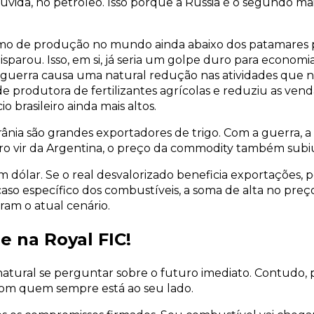
vida, no petróleo. Isso porque a Rússia é o segundo mai
tmo de produção no mundo ainda abaixo dos patamares 
sparou. Isso, em si, já seria um golpe duro para economi
a guerra causa uma natural redução nas atividades que n
e produtora de fertilizantes agrícolas e reduziu as vend
o brasileiro ainda mais altos.
ânia são grandes exportadores de trigo. Com a guerra, a
iro vir da Argentina, o preço da commodity também subi
 dólar. Se o real desvalorizado beneficia exportações, p
aso específico dos combustíveis, a soma de alta no preç
ram o atual cenário.
e na Royal FIC!
atural se perguntar sobre o futuro imediato. Contudo, 
 com quem sempre está ao seu lado.