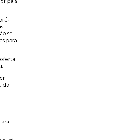
or país
pré-
as
ão se
as para
 oferta
u.
or
o do
para