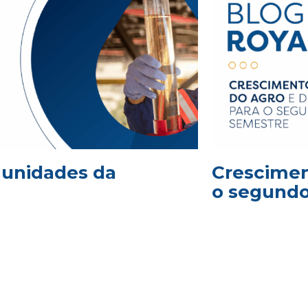
2 unidades da
Crescimen
o segund