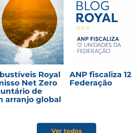
bustíveis Royal
ANP fiscaliza 1
isso Net Zero
Federação
luntário de
 arranjo global
Ver todos