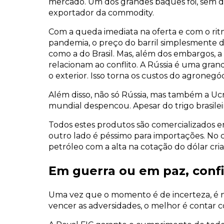
mercado. Um dos grandes baques foi, sem dú
exportador da commodity.
Com a queda imediata na oferta e com o ri
pandemia, o preço do barril simplesmente di
como a do Brasil. Mas, além dos embargos, 
relacionam ao conflito. A Rússia é uma grand
o exterior. Isso torna os custos do agronegóci
Além disso, não só Rússia, mas também a Ucr
mundial despencou. Apesar do trigo brasile
Todos estes produtos são comercializados em
outro lado é péssimo para importações. No c
petróleo com a alta na cotação do dólar cria
Em guerra ou em paz, confi
Uma vez que o momento é de incerteza, é n
vencer as adversidades, o melhor é contar