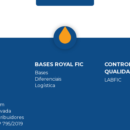
BASES ROYAL FIC
CONTRO
QUALID
Bases
Diferenciais
LABFIC
Logística
um
ivada
tribuidores
 795/2019