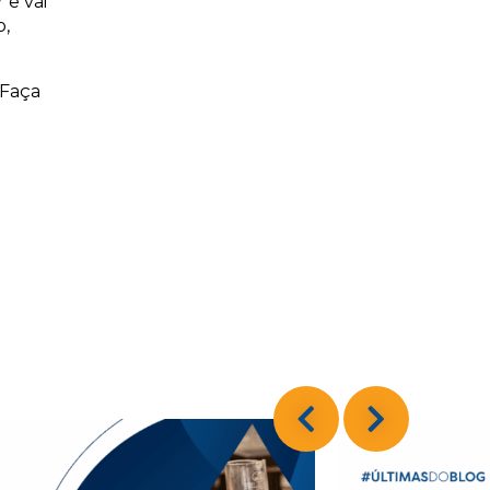
 e vai
o,
 Faça