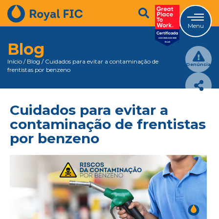
Menu
Blog
Início
/
Blog
/
Cuidados para evitar a contaminação de
Denúncia
frentistas por benzeno
Cuidados para evitar a
contaminação de frentistas
por benzeno