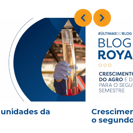
2 unidades da
Crescimen
o segund