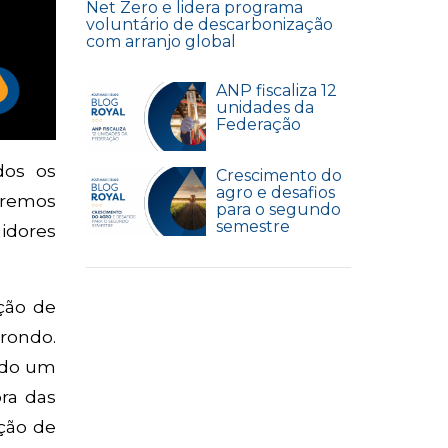
Net Zero e lidera programa
voluntário de descarbonização
com arranjo global
ANP fiscaliza 12
unidades da
Federação
dos os
Crescimento do
agro e desafios
iremos
para o segundo
semestre
idores
ção de
rondo.
ando um
ra das
ção de