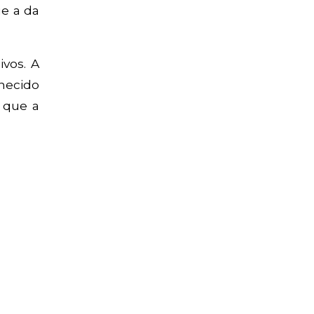
ue a da
vos. A
hecido
 que a