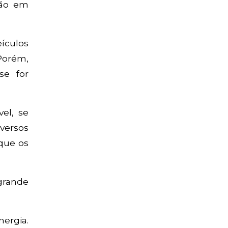
ção em
ículos
Porém,
se for
el, se
versos
que os
grande
nergia.