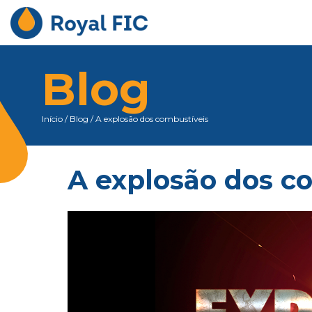
Blog
Início
/
Blog
/
A explosão dos combustíveis
A explosão dos c