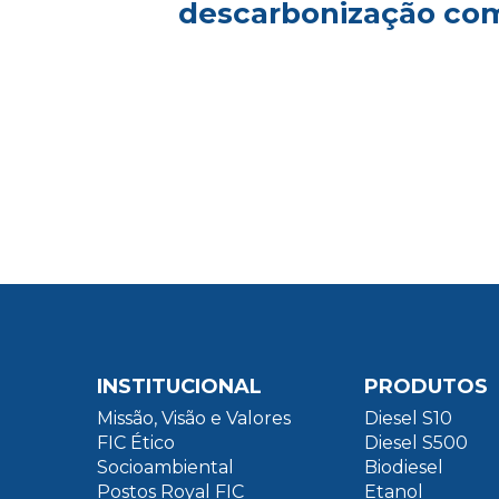
descarbonização com
INSTITUCIONAL
PRODUTOS
Missão, Visão e Valores
Diesel S10
FIC Ético
Diesel S500
Socioambiental
Biodiesel
Postos Royal FIC
Etanol