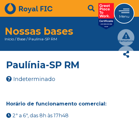
Menu
Nossas bases
Início
/
Base
/
Paulínia-SP RM
Denúncia
Paulínia-SP RM
Indeterminado
Horário de funcionamento comercial:
2ª a 6ª, das 8h às 17h48